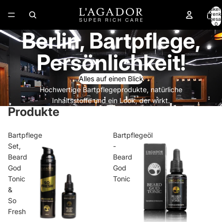
Artikel
Warenk
insgesa
0
Berlin, Bartpflege,
Persönlichkeit!
Alles auf einen Blick
Hochwertige Bartpflegeprodukte, natürliche
Inhaltsstoffe und ein Look, der wirkt.
Produkte
Bartpflege
Bartpflegeöl
Set,
-
Beard
Beard
God
God
Tonic
Tonic
&
So
Fresh