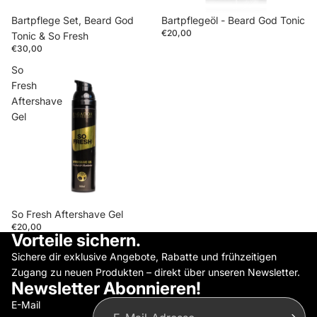
Bartpflege Set, Beard God
Bartpflegeöl - Beard God Tonic
€20,00
Tonic & So Fresh
€30,00
So
Fresh
Aftershave
Gel
So Fresh Aftershave Gel
€20,00
Datenschutzerklärung
Vorteile sichern.
Impressum
Sichere dir exklusive Angebote, Rabatte und frühzeitigen
Kontaktinformationen
Zugang zu neuen Produkten – direkt über unseren Newsletter.
Newsletter Abonnieren!
AGB
E-Mail
Versand